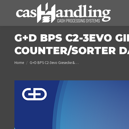
G+D BPS C2-3EVO G
COUNTER/SORTER D
You are here:
Home
G+D BPS C2-3evo Giesecke &…