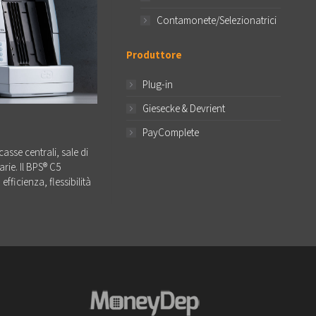
Contamonete/Selezionatrici
Produttore
Plug-in
Giesecke & Devrient
PayComplete
asse centrali, sale di
arie. Il BPS® C5
fficienza, flessibilità