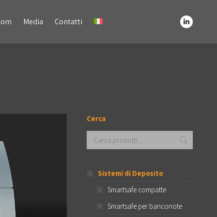
Media
Contatti
stom
Media
Contatti
Linkedin
Linkedin
page
page
opens
opens
in
in
new
new
window
window
Cerca
Sistemi di Deposito
Smartsafe compatte
Smartsafe per banconote