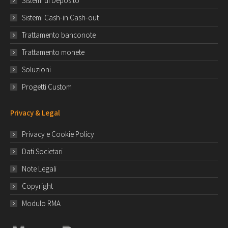
Sistemi di Deposito
Sistemi Cash-in Cash-out
Trattamento banconote
Trattamento monete
Soluzioni
Progetti Custom
Privacy & Legal
Privacy e Cookie Policy
Dati Societari
Note Legali
Copyright
Modulo RMA