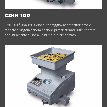
COIN 100
Coin 100 è una soluzione di conteggio/insacchettamento di
monete a singola denominazione preselezionata. Può contare
continuamente o fino a un numero preimpostato.