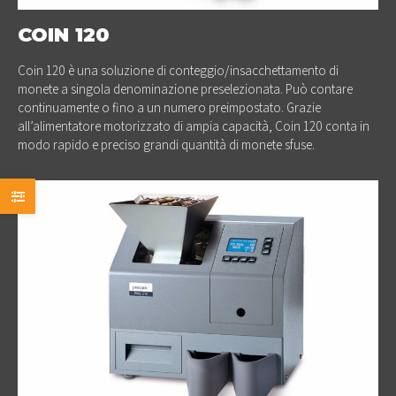
COIN 120
Coin 120 è una soluzione di conteggio/insacchettamento di
monete a singola denominazione preselezionata. Può contare
continuamente o fino a un numero preimpostato. Grazie
all’alimentatore motorizzato di ampia capacità, Coin 120 conta in
modo rapido e preciso grandi quantità di monete sfuse.