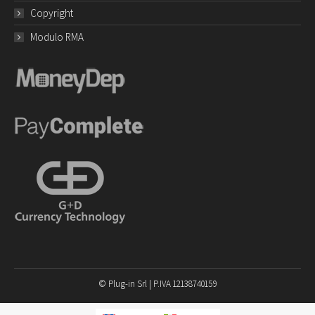
Copyright
Modulo RMA
© Plug-in Srl | P.IVA 12138740159