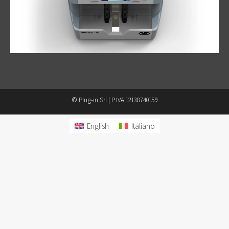
© Plug-in Srl | P.IVA 12138740159
English
Italiano