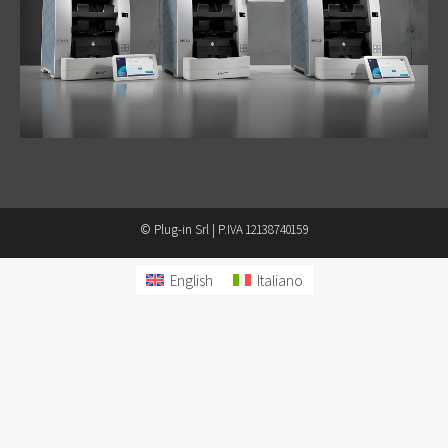
© Plug-in Srl | P.IVA 12138740159
English
Italiano