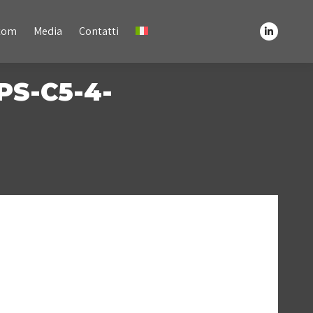
Media
Contatti
stom
Media
Contatti
Linkedin
Linkedin
page
page
opens
opens
S-C5-4-
in
in
new
new
window
window