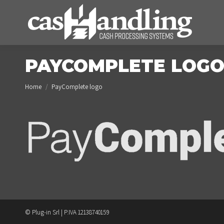
PAYCOMPLETE LOG
You are here:
Home
PayComplete logo
© Plug-in Srl | P.IVA 12138740159