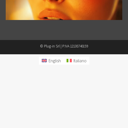
© Plug-in Srl | P.IVA 12138740159
English
Italiano