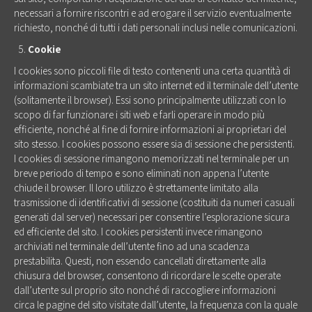
necessari a fornire riscontri e ad erogare il servizio eventualmente
richiesto, nonché di tutti i dati personali inclusi nelle comunicazioni.
Cookie
I cookies sono piccoli file di testo contenenti una certa quantità di
informazioni scambiate tra un sito internet ed il terminale dell’utente
(solitamente il browser). Essi sono principalmente utilizzati con lo
scopo di far funzionare i siti web e farli operare in modo più
efficiente, nonché al fine di fornire informazioni ai proprietari del
sito stesso. I cookies possono essere sia di sessione che persistenti.
I cookies di sessione rimangono memorizzati nel terminale per un
breve periodo di tempo e sono eliminati non appena l’utente
chiude il browser. Il loro utilizzo è strettamente limitato alla
trasmissione di identificativi di sessione (costituiti da numeri casuali
generati dal server) necessari per consentire l’esplorazione sicura
ed efficiente del sito. I cookies persistenti invece rimangono
archiviati nel terminale dell’utente fino ad una scadenza
prestabilita. Questi, non essendo cancellati direttamente alla
chiusura del browser, consentono di ricordare le scelte operate
dall’utente sul proprio sito nonché di raccogliere informazioni
circa le pagine del sito visitate dall’utente, la frequenza con la quale