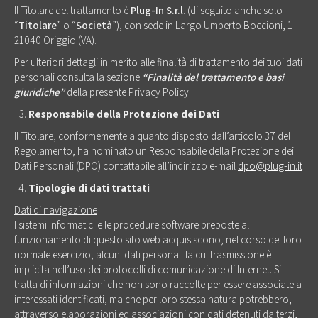
Il Titolare del trattamento è
Plug-In S.r.l
. (di seguito anche solo
“
Titolare
” o “
Società
”), con sede in Largo Umberto Boccioni, 1 –
21040 Origgio (VA).
Per ulteriori dettagli in merito alle finalità di trattamento dei tuoi dati
personali consulta la sezione
“Finalità del trattamento e basi
giuridiche”
della presente Privacy Policy.
Responsabile della Protezione dei Dati
Il Titolare, conformemente a quanto disposto dall’articolo 37 del
Regolamento, ha nominato un Responsabile della Protezione dei
Dati Personali (DPO) contattabile all’indirizzo e-mail
dpo@plug-in.it
Tipologie di dati trattati
Dati di navigazione
I sistemi informatici e le procedure software preposte al
funzionamento di questo sito web acquisiscono, nel corso del loro
normale esercizio, alcuni dati personali la cui trasmissione è
implicita nell’uso dei protocolli di comunicazione di Internet. Si
tratta di informazioni che non sono raccolte per essere associate a
interessati identificati, ma che per loro stessa natura potrebbero,
attraverso elaborazioni ed associazioni con dati detenuti da terzi,