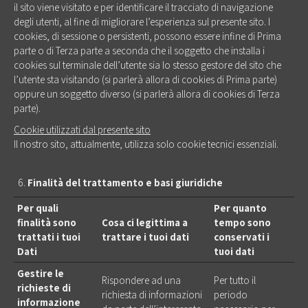
il sito viene visitato e per identificare il tracciato di navigazione
degli utenti, al fine di migliorare l’esperienza sul presente sito. I
cookies, di sessione o persistenti, possono essere infine di Prima
parte o di Terza parte a seconda che il soggetto che installa i
cookies sul terminale dell’utente sia lo stesso gestore del sito che
l’utente sta visitando (si parlerà allora di cookies di Prima parte)
oppure un soggetto diverso (si parlerà allora di cookies di Terza
parte).
Cookie utilizzati dal presente sito
Il nostro sito, attualmente, utilizza solo cookie tecnici essenziali.
Finalità del trattamento e basi giuridiche
Per quali
Per quanto
finalità sono
Cosa ci legittima a
tempo sono
trattati i tuoi
trattare i tuoi dati
conservati i
Dati
tuoi dati
Gestire le
Rispondere ad una
Per tutto il
richieste di
richiesta di informazioni
periodo
informazione