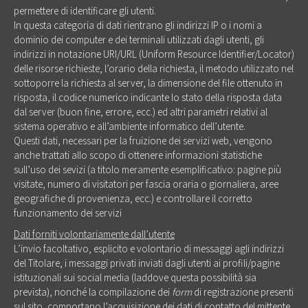
permettere di identificare gli utenti.
In questa categoria di dati rientrano gli indirizzi IP o i nomi a
dominio dei computer e dei terminali utilizzati dagli utenti, gli
indirizzi in notazione URI/URL (Uniform Resource Identifier/Locator)
delle risorse richieste, l’orario della richiesta, il metodo utilizzato nel
sottoporre la richiesta al server, la dimensione del file ottenuto in
risposta, il codice numerico indicante lo stato della risposta data
dal server (buon fine, errore, ecc.) ed altri parametri relativi al
sistema operativo e all’ambiente informatico dell’utente.
Questi dati, necessari per la fruizione dei servizi web, vengono
anche trattati allo scopo di ottenere informazioni statistiche
sull’uso dei sevizi (a titolo meramente esemplificativo: pagine più
visitate, numero di visitatori per fascia oraria o giornaliera, aree
geografiche di provenienza, ecc.) e controllare il corretto
funzionamento dei servizi
Dati forniti volontariamente dall’utente
L’invio facoltativo, esplicito e volontario di messaggi agli indirizzi
del Titolare, i messaggi privati inviati dagli utenti ai profili/pagine
istituzionali sui social media (laddove questa possibilità sia
prevista), nonché la compilazione dei
form
di registrazione presenti
sul sito, comportano l’acquisizione dei dati di contatto del mittente,