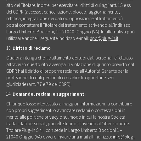
sito del Titolare. Inoltre, per esercitare i diritti di cui agli artt. 15 e ss.
del GDPR (accesso, cancellazione, blocco, aggiornamento,
rettifica, integrazione dei dati od opposizione al trattamento)
potrai contattare il Titolare del trattamento scrivendo all’indirizzo
Largo Umberto Boccioni, 1 – 21040, Origgio (VA). In alternativa può
utilizzare anche il seguente indirizzo e-mail:
dpo@plug-in.it
.
Diritto di reclamo
Qualora ritenga che il trattamento dei tuoi dati personali effettuato
attraverso questo sito avvenga in violazione di quanto previsto dal
GDPR hai il diritto di proporre reclamo all’Autorità Garante per la
protezione dei dati personali o di adire le opportune sedi
giudiziarie (artt. 77 e 79 del GDPR).
Domande, reclami e suggerimenti
Chiunque fosse interessato a maggiori informazioni, a contribuire
con propri suggerimenti o avanzare reclami o contestazioni in
merito alle politiche privacy o sul modo in cui la nostra Società
tratta i dati personali, può effettuarlo scrivendo all’attenzione del
Titolare Plug-In S.r.l., con sede in Largo Umberto Boccioni 1 –
21040 Origgio (VA) ovvero inviare una mail all’indirizzo:
info@plug-