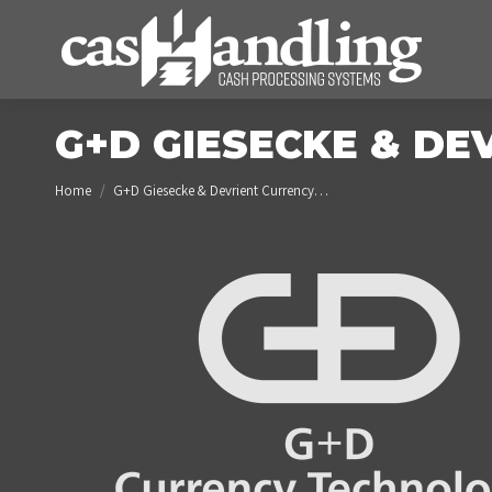
G+D GIESECKE & D
You are here:
Home
G+D Giesecke & Devrient Currency…