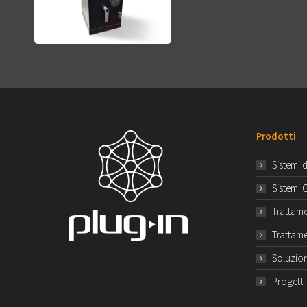
Prodotti
Sistemi 
Sistemi 
Trattam
Trattam
Soluzion
Progett