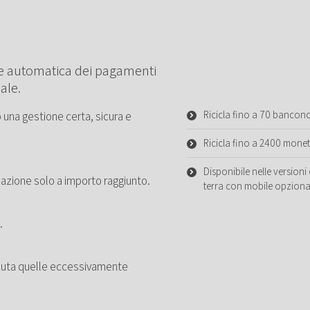
ne automatica dei pagamenti
ale.
Ricicla fino a 70 banconot
 una gestione certa, sicura e
Ricicla fino a 2400 monete
Disponibile nelle version
sazione solo a importo raggiunto.
terra con mobile opziona
.
ifiuta quelle eccessivamente