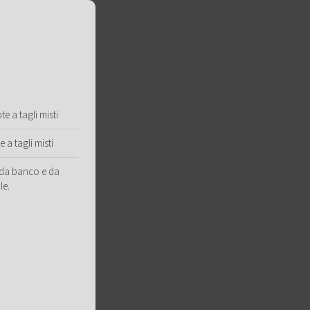
e a tagli misti
 a tagli misti
i da banco e da
le.