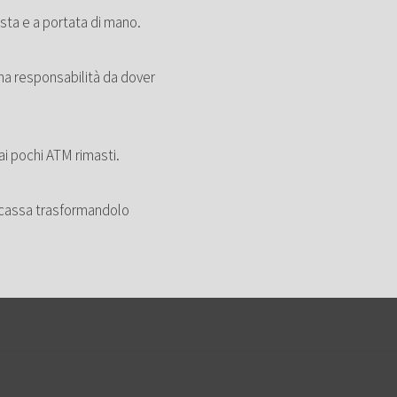
ista e a portata di mano.
na responsabilità da dover
ai pochi ATM rimasti.
in cassa trasformandolo