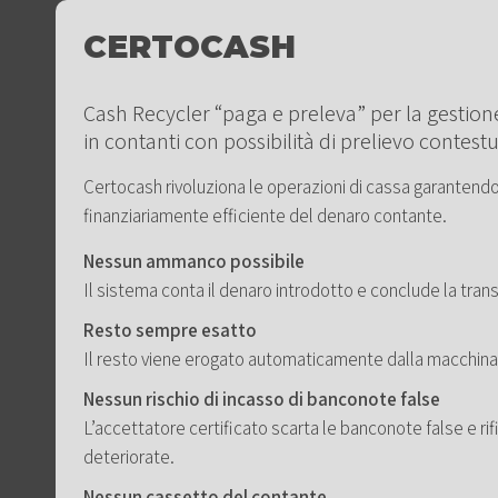
CERTOCASH
Cash Recycler “paga e preleva” per la gestio
in contanti con possibilità di prelievo contestu
Certocash rivoluziona le operazioni di cassa garantendo
finanziariamente efficiente del denaro contante.
Nessun ammanco possibile
Il sistema conta il denaro introdotto e conclude la tran
Resto sempre esatto
Il resto viene erogato automaticamente dalla macchina
Nessun rischio di incasso di banconote false
L’accettatore certificato scarta le banconote false e r
deteriorate.
Nessun cassetto del contante