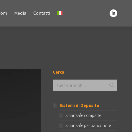
Media
Contatti
stom
Media
Contatti
Linkedin
Linkedin
page
page
opens
opens
in
in
new
new
window
window
Cerca
Sistemi di Deposito
Smartsafe compatte
Smartsafe per banconote