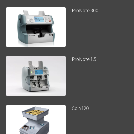
ProNote 300
ProNote 1.5
Coin 120