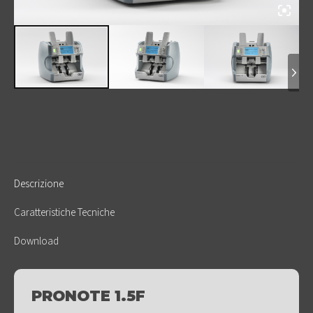
Descrizione
Caratteristiche Tecniche
Download
PRONOTE 1.5F