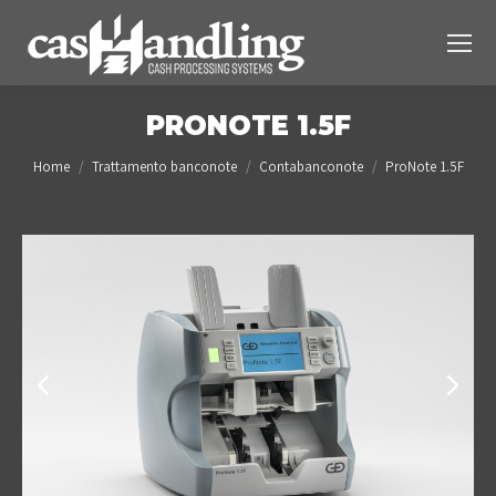
PRONOTE 1.5F
You are here:
Home
Trattamento banconote
Contabanconote
ProNote 1.5F