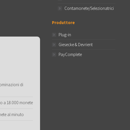
Contamonete/Selezionatrici
Produttore
Plug-in
Giesecke & Devrient
PayComplete
nominazioni di
no a 18.000 monete
nete al minuto