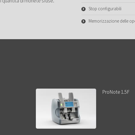
i quantità di monete sfuse.
Stop configurabili
Memorizzazione delle op
ProNote 1.5F