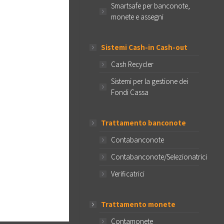
Smartsafe per banconote,
monete e assegni
Sistemi Cash-in Cash-out
Cash Recycler
Sistemi per la gestione dei
Fondi Cassa
Trattamento banconote
Contabanconote
Contabanconote/Selezionatrici
Verificatrici
Trattamento monete
Contamonete