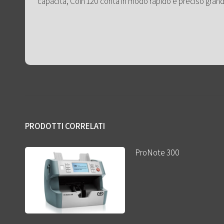
capacità, Coin 120 conta in modo rapido e preciso grand
PRODOTTI CORRELATI
ProNote 300