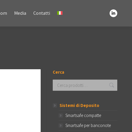
Media
Contatti
stom
Media
Contatti
Linkedin
Linkedin
page
page
opens
opens
in
in
new
new
window
window
Cerca
Sistemi di Deposito
Smartsafe compatte
Smartsafe per banconote