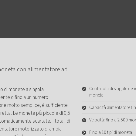
moneta con alimentatore ad
Conta lotti di singole de
o di monete a singola
moneta
ente o fino a un numero
one molto semplice, è sufficiente
Capacità alimentatore fi
retta. Le monete più piccole di 0,5
Velocità: fino a 2.500 mo
maticamente scartate. I totali di
entatore motorizzato di ampia
Fino a 10 tipi di moneta