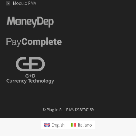
Modulo RMA
© Plug-in Srl | P.IVA 12138740159
English
Italiano