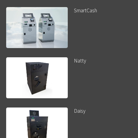
SmartCash
Natty
Daisy