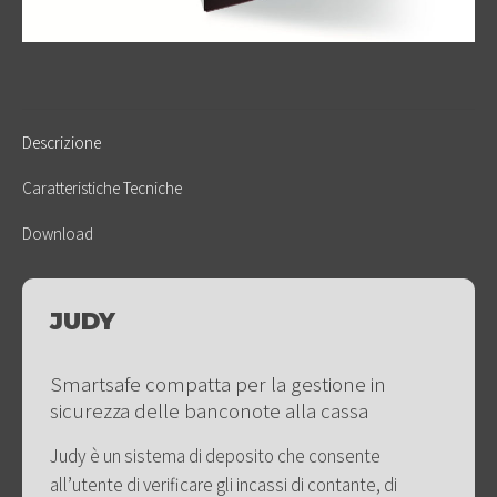
Descrizione
Caratteristiche Tecniche
Download
JUDY
Smartsafe compatta per la gestione in
sicurezza delle banconote alla cassa
Judy è un sistema di deposito che consente
all’utente di verificare gli incassi di contante, di