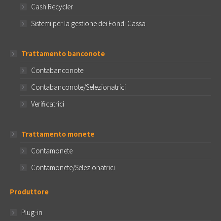
Cash Recycler
Sistemi per la gestione dei Fondi Cassa
Trattamento banconote
Contabanconote
Contabanconote/Selezionatrici
Verificatrici
Trattamento monete
Contamonete
Contamonete/Selezionatrici
Produttore
Plug-in