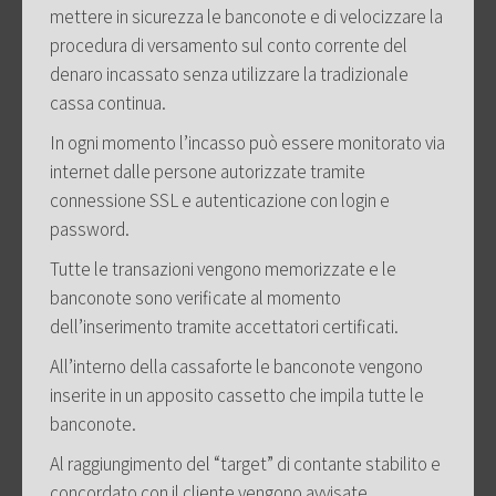
mettere in sicurezza le banconote e di velocizzare la
procedura di versamento sul conto corrente del
denaro incassato senza utilizzare la tradizionale
cassa continua.
In ogni momento l’incasso può essere monitorato via
internet dalle persone autorizzate tramite
connessione SSL e autenticazione con login e
password.
Tutte le transazioni vengono memorizzate e le
banconote sono verificate al momento
dell’inserimento tramite accettatori certificati.
All’interno della cassaforte le banconote vengono
inserite in un apposito cassetto che impila tutte le
banconote.
Al raggiungimento del “target” di contante stabilito e
concordato con il cliente vengono avvisate