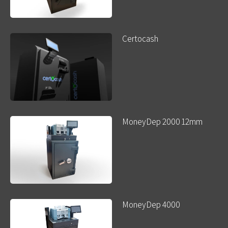
Certocash
MoneyDep 2000 12mm
MoneyDep 4000